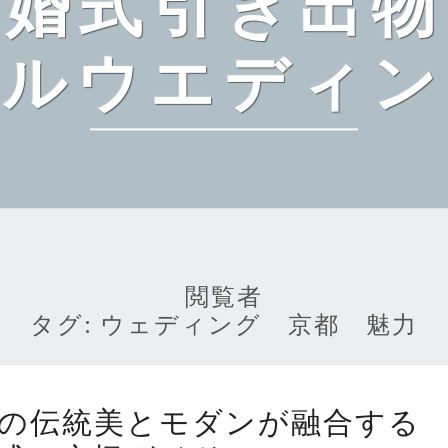
結婚式引き出物
ペルウエディン
閲覧者
タグ:
ウェディング 京都 魅力
ウ
の伝統美とモダンが融合する
ェ