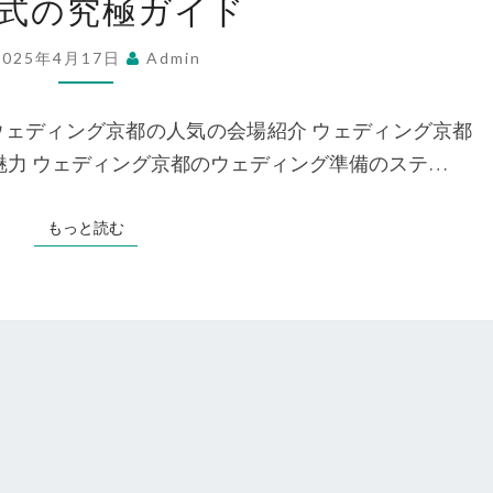
式の究極ガイド
デ
ィ
2025年4月17日
Admin
ン
グ
ウェディング京都の人気の会場紹介 ウェディング京都
京
と魅力 ウェディング京都のウェディング準備のステ…
都
の
もっと読む
もっと読む
伝
統
美
と
モ
ダ
ン
が