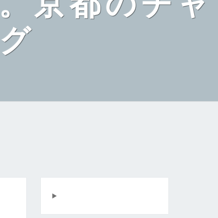
。京都のチャ
グ