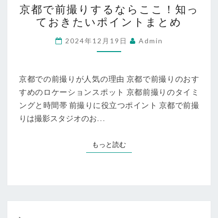
京都で前撮りするならここ！知っ
都
ておきたいポイントまとめ
で
前
2024年12月19日
Admin
撮
り
す
京都での前撮りが人気の理由 京都で前撮りのおす
る
すめのロケーションスポット 京都前撮りのタイミ
な
ングと時間帯 前撮りに役立つポイント 京都で前撮
ら
りは撮影スタジオのお…
こ
こ！
もっと読む
もっと読む
知
っ
て
お
き