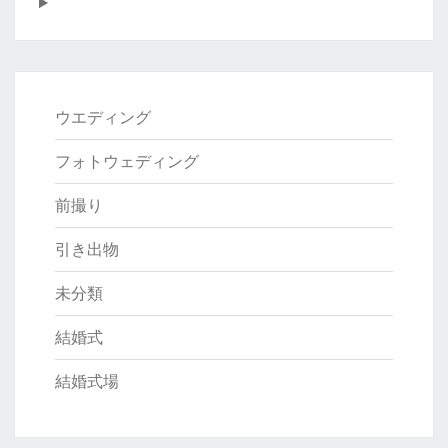
た
い
ポ
イ
ン
ウエディング
ト
フォトウェディング
ま
と
前撮り
め
引き出物
未分類
結婚式
結婚式場