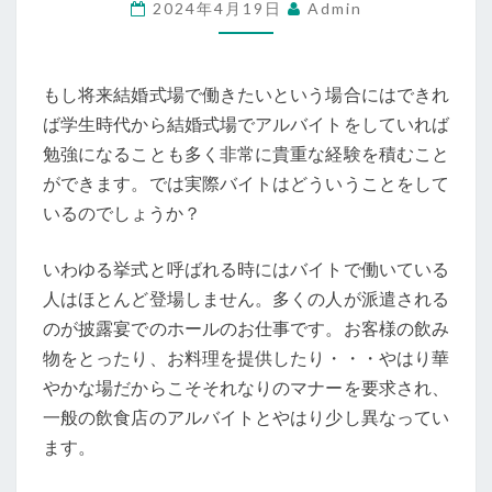
2024年4月19日
Admin
婚
式
場
もし将来結婚式場で働きたいという場合にはできれ
で
ば学生時代から結婚式場でアルバイトをしていれば
の
勉強になることも多く非常に貴重な経験を積むこと
ア
ができます。では実際バイトはどういうことをして
ル
いるのでしょうか？
バ
イ
いわゆる挙式と呼ばれる時にはバイトで働いている
ト
人はほとんど登場しません。多くの人が派遣される
に
のが披露宴でのホールのお仕事です。お客様の飲み
つ
物をとったり、お料理を提供したり・・・やはり華
い
やかな場だからこそそれなりのマナーを要求され、
て
一般の飲食店のアルバイトとやはり少し異なってい
ます。